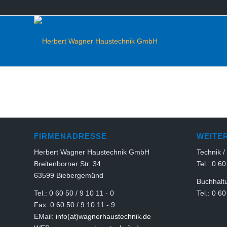
FIRMENADRESSE
WEITE
Herbert Wagner Haustechnik GmbH
Technik /
Breitenborner Str. 34
Tel.: 0 60
63599 Biebergemünd
Buchhaltu
Tel.: 0 60 50 / 9 10 11 - 0
Tel.: 0 60
Fax: 0 60 50 / 9 10 11 - 9
EMail:
info(at)wagnerhaustechnik.de