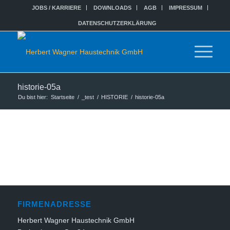
JOBS / KARRIERE
DOWNLOADS
AGB
IMPRESSUM
DATENSCHUTZERKLÄRUNG
historie-05a
Du bist hier:
Startseite
/
_test
/
HISTORIE
/
historie-05a
FIRMENADRESSE
Herbert Wagner Haustechnik GmbH