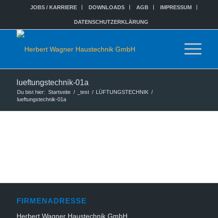
JOBS / KARRIERE
DOWNLOADS
AGB
IMPRESSUM
DATENSCHUTZERKLÄRUNG
lueftungstechnik-01a
Du bist hier:
Startseite
/
_test
/
LÜFTUNGSTECHNIK
/
lueftungstechnik-01a
FIRMENADRESSE
Herbert Wagner Haustechnik GmbH