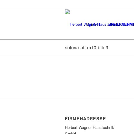
START
UNTERNEHM
soluva-air-m10-bild9
FIRMENADRESSE
Herbert Wagner Haustechnik
GmbH