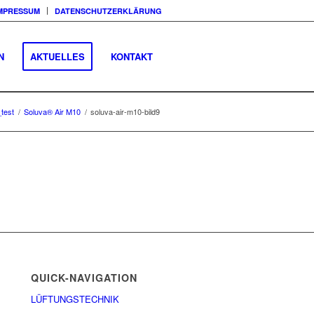
MPRESSUM
DATENSCHUTZERKLÄRUNG
N
AKTUELLES
KONTAKT
_test
/
Soluva® Air M10
/
soluva-air-m10-bild9
QUICK-NAVIGATION
LÜFTUNGSTECHNIK