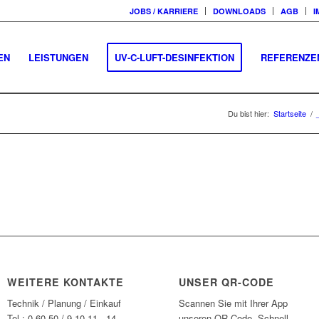
JOBS / KARRIERE
DOWNLOADS
AGB
I
EN
LEISTUNGEN
UV-C-LUFT-DESINFEKTION
REFERENZE
Du bist hier:
Startseite
/
WEITERE KONTAKTE
UNSER QR-CODE
Technik / Planung / Einkauf
Scannen Sie mit Ihrer App
Tel.: 0 60 50 / 9 10 11 - 14
unseren QR-Code. Schnell