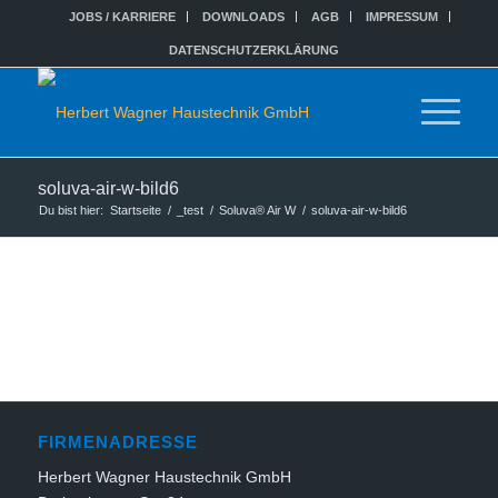
JOBS / KARRIERE
DOWNLOADS
AGB
IMPRESSUM
DATENSCHUTZERKLÄRUNG
soluva-air-w-bild6
Du bist hier:
Startseite
/
_test
/
Soluva® Air W
/
soluva-air-w-bild6
FIRMENADRESSE
Herbert Wagner Haustechnik GmbH