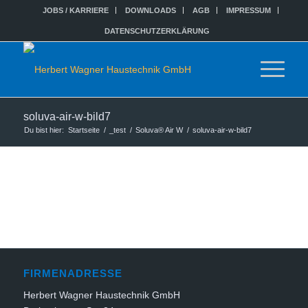
JOBS / KARRIERE
DOWNLOADS
AGB
IMPRESSUM
DATENSCHUTZERKLÄRUNG
soluva-air-w-bild7
Du bist hier:
Startseite
/
_test
/
Soluva® Air W
/
soluva-air-w-bild7
FIRMENADRESSE
Herbert Wagner Haustechnik GmbH