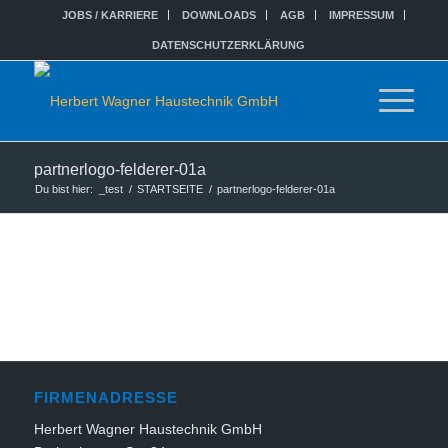
JOBS / KARRIERE
DOWNLOADS
AGB
IMPRESSUM
DATENSCHUTZERKLÄRUNG
partnerlogo-felderer-01a
Du bist hier:
_test
/
STARTSEITE
/
partnerlogo-felderer-01a
FIRMENADRESSE
Herbert Wagner Haustechnik GmbH