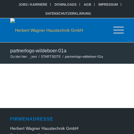
JOBS / KARRIERE
DOWNLOADS
AGB
IMPRESSUM
DATENSCHUTZERKLÄRUNG
partnerlogo-wildeboer-01a
Du bist hier:
_test
/
STARTSEITE
/
partnerlogo-wildeboer-01a
FIRMENADRESSE
Herbert Wagner Haustechnik GmbH